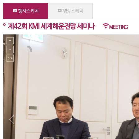
행사스케치
영상스케치
제42회 KMI 세계해운전망 세미나
MEETING