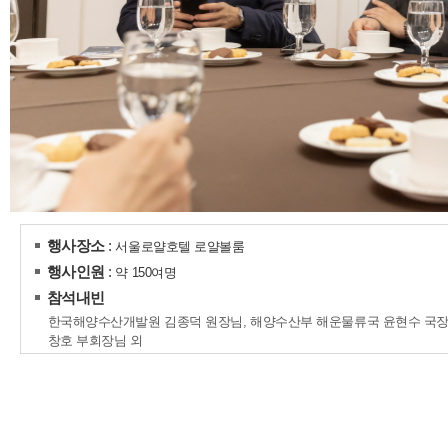
행사장소
:
서울로얄호텔 로얄볼룸
행사인원
:
약 150여명
참석내빈
한국해양수산개발원 김종덕 원장님, 해양수산부 해운물류국 윤현수 국장
창호 부회장님 외