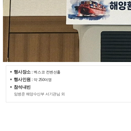
행사장소
:
벡스코 컨벤션홀
행사인원
:
약 250여명
참석내빈
임병준 해양수산부 서기관님 외