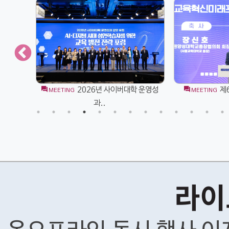
 운영성
제6차 교육혁신미래포럼
202
MEETING
MEETING
라이